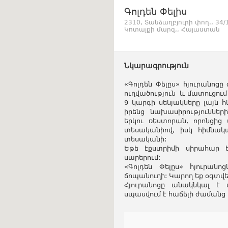
Գոլդեն Փելիս
2310, Տանձաղբյուրի փող., 34/
Կոտայքի մարզ,, Հայաստան
Նկարագրություն
«Գոլդեն Փելըս» հյուրանոց
ուղվածություն և մատուցում 
9 կարգի սենյակները լայն հ
իրենց նախասիրություննե
երկու ռեստորան, որոնցի
տեսականիով, իսկ հիմնակ
տեսականի:
Եթե էքստրիմի սիրահար 
սարերում:
«Գոլդեն Փելըս» հյուրան
ճոպանուղի: Կարող եք օգտվե
Հյուրանոցը անակնկալ է 
սպասվում է հաճելի ժամանց և