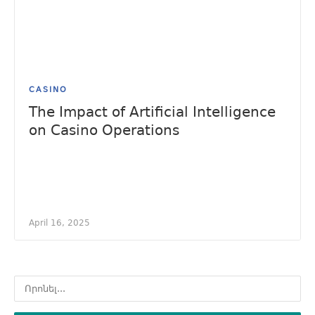
CASINO
The Impact of Artificial Intelligence
on Casino Operations
April 16, 2025