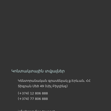
Կոնտակտային տվյալներ
Կենտորանական գրասենյակ ք.Երևան, ՀՀ
Տիգրան Մեծ 49 (Սիլ Բիլդինգ)
(+374) 12 806 888
(+374) 77 806 888